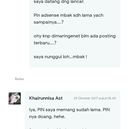
saya datang dng lancar.
Pin adsense mbak sdh lama yach
sampainya....?
ohy knp dimaringenet blm ada posting
terbaru....?
saya nunggui loh...mbak !
Balas
Khairunnisa Ast
29 Oktober 2017 pukul 05.40
Iya, PIN saya memang sudah lama. PIN
nya doang, hehe.