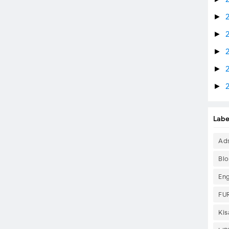
►
►
►
►
►
Labe
Ad
Bl
Eng
FU
Ki