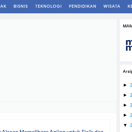
TAK
BISNIS
TEKNOLOGI
PENDIDIKAN
WISATA
K
MAM
Arsi
►
►
►
►
▼