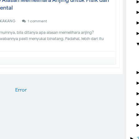
0 Alasan Memelihara Anjing untuk Fisik dan
ental
KAKANG
1 comment
umnya, bila ditanya apa alasan memelihara anjing?
wabannya pasti menyukai binatang. Padahal, lebih dari itu
Error
►