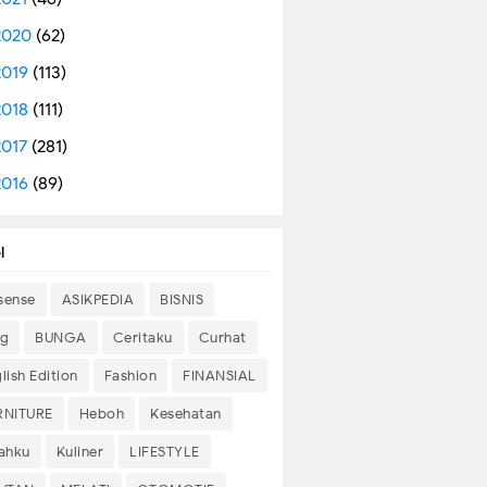
2020
(62)
2019
(113)
2018
(111)
2017
(281)
2016
(89)
l
sense
ASIKPEDIA
BISNIS
og
BUNGA
Ceritaku
Curhat
lish Edition
Fashion
FINANSIAL
RNITURE
Heboh
Kesehatan
sahku
Kuliner
LIFESTYLE