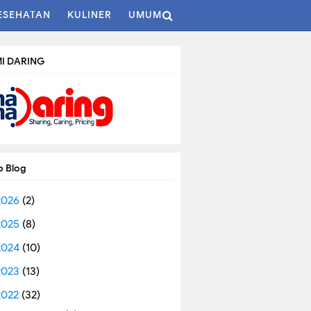
ESEHATAN
KULINER
UMUM
I DARING
p Blog
2026
(2)
2025
(8)
2024
(10)
2023
(13)
2022
(32)