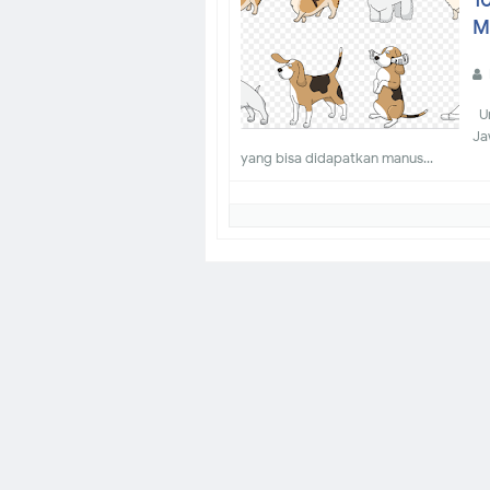
1
M
Um
Ja
yang bisa didapatkan manus...