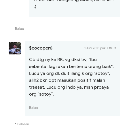
:)
Balas
$cocoper6
1 Juni 2018 pukul 18.53
Cb dtg ny ke RK, yg dksi tw, "Ibu
sebentar lagi akan bertemu orang baik".
Lucu ya org dl, duit ilang k org "sotoy",
alih2 bkn dpt masukan positif malah
trsesat. Lucu org Indo ya, msh prcaya
org "sotoy".
Balas
Balasan