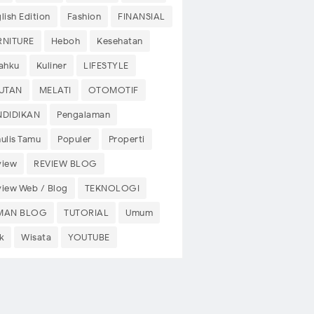
lish Edition
Fashion
FINANSIAL
RNITURE
Heboh
Kesehatan
sahku
Kuliner
LIFESTYLE
PUTAN
MELATI
OTOMOTIF
NDIDIKAN
Pengalaman
ulis Tamu
Populer
Properti
view
REVIEW BLOG
view Web / Blog
TEKNOLOGI
MAN BLOG
TUTORIAL
Umum
k
Wisata
YOUTUBE