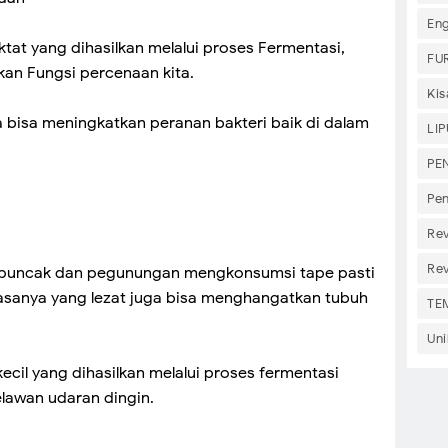
Eng
tat yang dihasilkan melalui proses Fermentasi,
FU
an Fungsi percenaan kita.
Ki
ga bisa meningkatkan peranan bakteri baik di dalam
LI
PE
Pen
Re
Re
h puncak dan pegunungan mengkonsumsi tape pasti
 rasanya yang lezat juga bisa menghangatkan tubuh
TE
Uni
cil yang dihasilkan melalui proses fermentasi
awan udaran dingin.