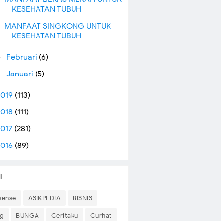
KESEHATAN TUBUH
MANFAAT SINGKONG UNTUK
KESEHATAN TUBUH
Februari
(6)
►
Januari
(5)
►
2019
(113)
2018
(111)
2017
(281)
2016
(89)
l
sense
ASIKPEDIA
BISNIS
og
BUNGA
Ceritaku
Curhat