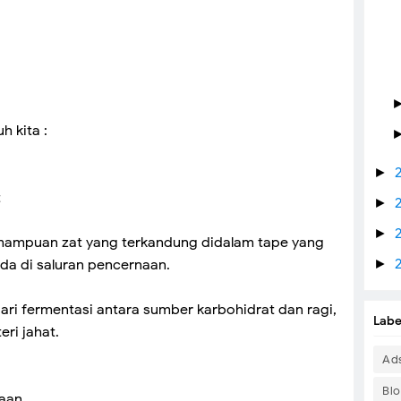
 kita :
►
t
►
►
mampuan zat yang terkandung didalam tape yang
ada di saluran pencernaan.
►
dari fermentasi antara sumber karbohidrat dan ragi,
Labe
ri jahat.
Ad
Bl
aan