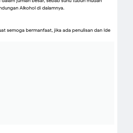
i dalam jumlah besar, sebab suhu tubuh mudah
ndungan Alkohol di dalamnya.
ibuat semoga bermanfaat, jika ada penulisan dan Ide