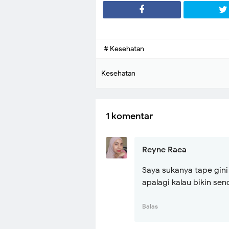
# Kesehatan
Kesehatan
1 komentar
Reyne Raea
Saya sukanya tape gini 
apalagi kalau bikin sen
Balas