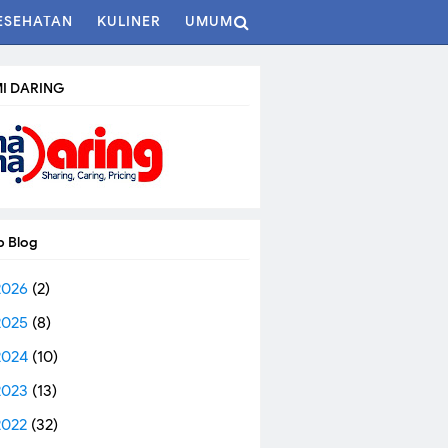
ESEHATAN
KULINER
UMUM
I DARING
p Blog
2026
(2)
2025
(8)
2024
(10)
2023
(13)
2022
(32)