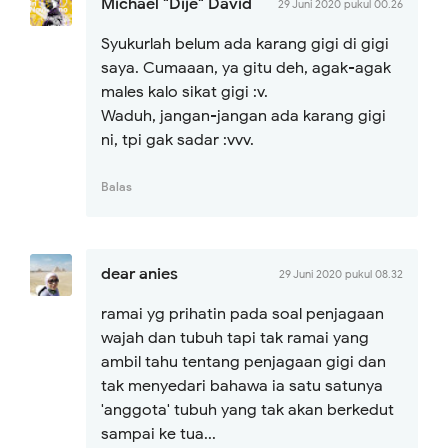
Michael "Dije" David
29 Juni 2020 pukul 00.26
Syukurlah belum ada karang gigi di gigi
saya. Cumaaan, ya gitu deh, agak-agak
males kalo sikat gigi :v.
Waduh, jangan-jangan ada karang gigi
ni, tpi gak sadar :vvv.
Balas
dear anies
29 Juni 2020 pukul 08.32
ramai yg prihatin pada soal penjagaan
wajah dan tubuh tapi tak ramai yang
ambil tahu tentang penjagaan gigi dan
tak menyedari bahawa ia satu satunya
'anggota' tubuh yang tak akan berkedut
sampai ke tua...