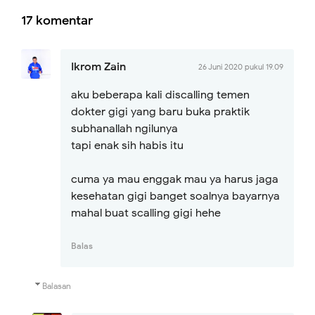
17 komentar
Ikrom Zain
26 Juni 2020 pukul 19.09
aku beberapa kali discalling temen
dokter gigi yang baru buka praktik
subhanallah ngilunya
tapi enak sih habis itu
cuma ya mau enggak mau ya harus jaga
kesehatan gigi banget soalnya bayarnya
mahal buat scalling gigi hehe
Balas
Balasan