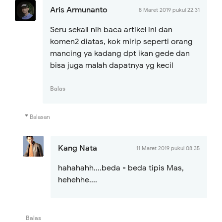
Aris Armunanto
8 Maret 2019 pukul 22.31
Seru sekali nih baca artikel ini dan
komen2 diatas, kok mirip seperti orang
mancing ya kadang dpt ikan gede dan
bisa juga malah dapatnya yg kecil
Balas
Balasan
Kang Nata
11 Maret 2019 pukul 08.35
hahahahh....beda - beda tipis Mas,
hehehhe....
Balas