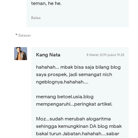
teman, he he.
Balas
Balasan
Kang Nata
8 Maret 2019 pukul 19.28
hahahah... mbak bisa saja bilang blog
saya prospek, jadi semangat nich
ngeblognya.hahahah....
memang betoel.usia.blog
mempengaruhi...peringkat artikel.
Moz...sudah merubah alogaritma
sehingga kemungkinan DA blog mbak
bakal turun Jabatan.hahahah....sabar