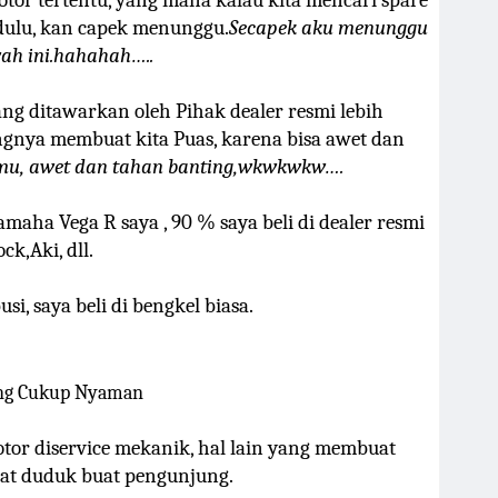
tor tertentu, yang mana kalau kita mencari spare
 dulu, kan capek menunggu.
Secapek aku menunggu
ah ini.hahahah…..
ng ditawarkan oleh Pihak dealer resmi lebih
angnya membuat kita Puas, karena bisa awet dan
mu, awet dan tahan banting,wkwkwkw….
maha Vega R saya , 90 % saya beli di dealer resmi
k,Aki, dll.
si, saya beli di bengkel biasa.
ng Cukup Nyaman
or diservice mekanik, hal lain yang membuat
at duduk buat pengunjung.