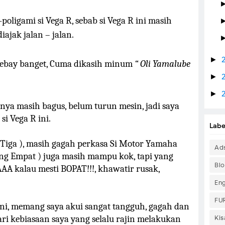
oligami si Vega R, sebab si Vega R ini masih
iajak jalan – jalan.
►
 lebay banget, Cuma dikasih minum
“ Oli Yamalube
►
►
nya masih bagus, belum turun mesin, jadi saya
i Vega R ini.
Labe
 Tiga ), masih gagah perkasa Si Motor Yamaha
Ad
eng Empat ) juga masih mampu kok, tapi yang
Bl
A kalau mesti BOPAT!!!, khawatir rusak,
Eng
FU
ni, memang saya akui sangat tangguh, gagah dan
 dari kebiasaan saya yang selalu rajin melakukan
Ki