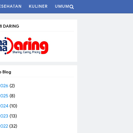
ESEHATAN
KULINER
UMUM
I DARING
p Blog
2026
(2)
2025
(8)
2024
(10)
2023
(13)
2022
(32)