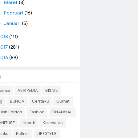
Maret
(8)
►
Februari
(16)
►
Januari
(5)
►
2018
(111)
2017
(281)
2016
(89)
l
sense
ASIKPEDIA
BISNIS
og
BUNGA
Ceritaku
Curhat
lish Edition
Fashion
FINANSIAL
RNITURE
Heboh
Kesehatan
sahku
Kuliner
LIFESTYLE