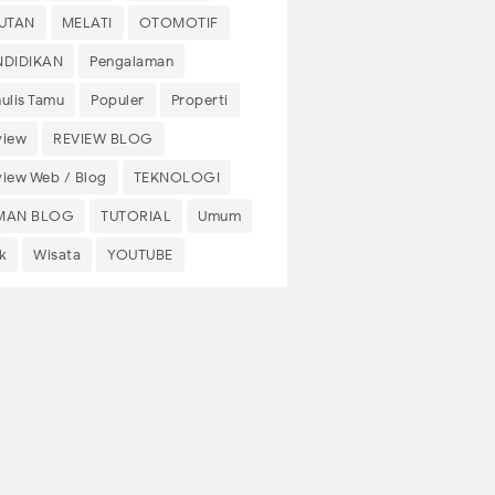
PUTAN
MELATI
OTOMOTIF
NDIDIKAN
Pengalaman
ulis Tamu
Populer
Properti
view
REVIEW BLOG
view Web / Blog
TEKNOLOGI
MAN BLOG
TUTORIAL
Umum
k
Wisata
YOUTUBE