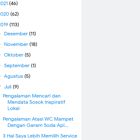
2021
(46)
2020
(62)
2019
(113)
Desember
(11)
►
November
(18)
►
Oktober
(5)
►
September
(1)
►
Agustus
(5)
►
Juli
(9)
▼
Pengalaman Mencari dan
Mendata Sosok Inspiratif
Lokal
Pengalaman Atasi WC Mampet
Dengan Garam Soda Api...
3 Hal Saya Lebih Memilih Service