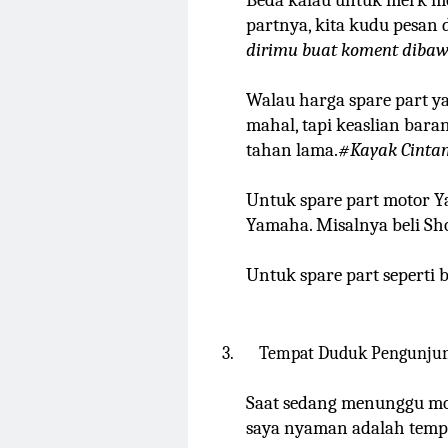
Beda kalau untuk merk mo
partnya, kita kudu pesan
dirimu buat koment dibaw
Walau harga spare part ya
mahal, tapi keaslian bar
tahan lama.
#Kayak Cinta
Untuk spare part motor Ya
Yamaha. Misalnya beli Shoc
Untuk spare part seperti bu
3.
Tempat Duduk Pengunju
Saat sedang menunggu mot
saya nyaman adalah temp