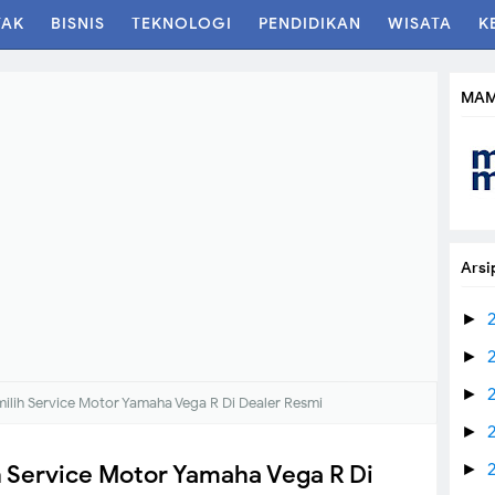
TAK
BISNIS
TEKNOLOGI
PENDIDIKAN
WISATA
K
MAM
Arsi
►
►
►
milih Service Motor Yamaha Vega R Di Dealer Resmi
►
h Service Motor Yamaha Vega R Di
►