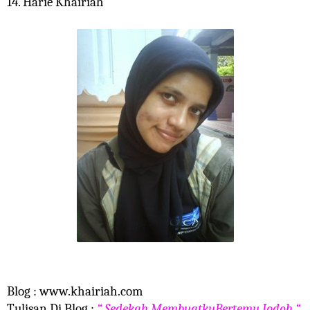
14. Harie Khairiah
Blog : www.khairiah.com
Tulisan Di Blog :
“ Sedekah MembuatkuBertemu Jodoh “