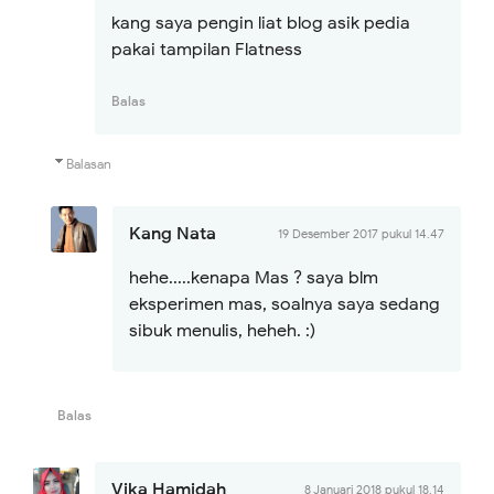
kang saya pengin liat blog asik pedia
pakai tampilan Flatness
Balas
Balasan
Kang Nata
19 Desember 2017 pukul 14.47
hehe.....kenapa Mas ? saya blm
eksperimen mas, soalnya saya sedang
sibuk menulis, heheh. :)
Balas
Vika Hamidah
8 Januari 2018 pukul 18.14